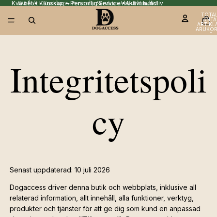
Kvalitét • Kunskap • Personlig Service •Aktivt hundliv
Kvalitét • Kunskap • Personlig Service •Aktivt hundliv
TOTA
ANTA
ARTIKLA
VARUKOR
0
Integritetspoli
cy
Senast uppdaterad: 10 juli 2026
Dogaccess driver denna butik och webbplats, inklusive all
relaterad information, allt innehåll, alla funktioner, verktyg,
produkter och tjänster för att ge dig som kund en anpassad